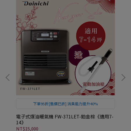
下單95折[售價已折] 消臭能力提升40%
清淨
電子式煤油暖氣機 FW-371LET-鉑金棕《適用7-
《
14》
33
NT$15,000
NT