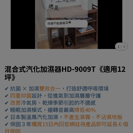
1
/
4
混合式汽化加濕器HD-9009T《適用12
坪》
✔ 抗菌 × 加濕
雙效合一
，打造舒適呼吸環境
✔
四重抑菌
設計，從進氣到加濕層層守護
✔
改善
冷氣房、乾燥季節引起的不適感
✔ 睡眠加濕模式，運轉音最高
降低40%
✔ 日本製溫風汽化加濕，
不產生濕霧、不沾濕地板
✔ 保固３年
購買15日內回官網註冊產品即可延長６個
月保固