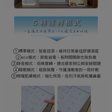
①標準模式：智能控濕，維持日常最佳舒適濕度
②eco模式：節能省電，長時間開啟也無負擔
③靜音模式：低噪運轉，適合居家辦公與安靜閱讀
④睡眠模式：極致無聲，守護淺眠者的一夜好眠
⑤喉嚨肌膚模式：強化保濕，告別冷氣房乾癢鼻塞